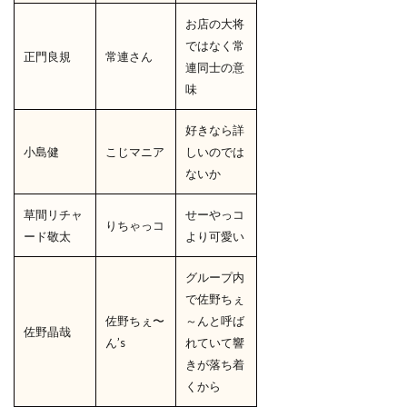
お店の大将
ではなく常
正門良規
常連さん
連同士の意
味
好きなら詳
小島健
こじマニア
しいのでは
ないか
草間リチャ
せーやっコ
りちゃっコ
ード敬太
より可愛い
グループ内
で佐野ちぇ
佐野ちぇ〜
～んと呼ば
佐野晶哉
ん’s
れていて響
きが落ち着
くから