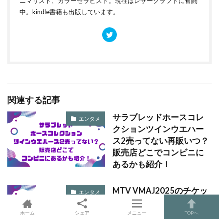
ニマリスト、カラーセラピスト。現在はレザークラフトに奮闘
中。kindle書籍も出版しています。
関連する記事
サラブレッドホースコレ
エンタメ
クションツインウエハー
ス2売ってない再販いつ？
販売店どこでコンビニに
あるかも紹介！
MTV VMAJ2025のチケッ
エンタメ
トの倍率は？当落発表い
つで取り方のコツは？
ホーム
シェア
メニュー
TOPへ