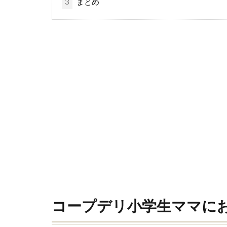
3
まとめ
コープデリ小学生ママにお