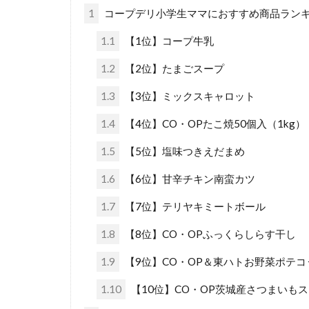
1
コープデリ小学生ママにおすすめ商品ランキン
1.1
【1位】コープ牛乳
1.2
【2位】たまごスープ
1.3
【3位】ミックスキャロット
1.4
【4位】CO・OPたこ焼50個入（1kg）
1.5
【5位】塩味つきえだまめ
1.6
【6位】甘辛チキン南蛮カツ
1.7
【7位】テリヤキミートボール
1.8
【8位】CO・OPふっくらしらす干し
1.9
【9位】CO・OP＆東ハトお野菜ポテコ
1.10
【10位】CO・OP茨城産さつまいもス