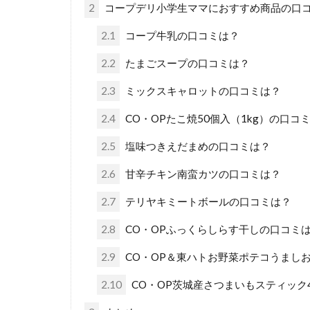
2
コープデリ小学生ママにおすすめ商品の口
2.1
コープ牛乳の口コミは？
2.2
たまごスープの口コミは？
2.3
ミックスキャロットの口コミは？
2.4
CO・OPたこ焼50個入（1kg）の口コ
2.5
塩味つきえだまめの口コミは？
2.6
甘辛チキン南蛮カツの口コミは？
2.7
テリヤキミートボールの口コミは？
2.8
CO・OPふっくらしらす干しの口コミ
2.9
CO・OP＆東ハトお野菜ポテコうまし
2.10
CO・OP茨城産さつまいもスティック